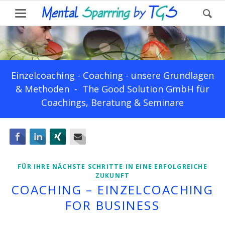
Einzelcoaching - Coaching - unsere Grundlagen
& Methoden - The Good Solution GmbH für
Coachings, Beratung & Seminare
Facebook
LinkedIn
Xing
E-mail
FÜR IHRE NÄCHSTE SCHRITTE IN EINE ERFOLGREICHE
ZUKUNFT
COACHING – EINZELCOACHING
FOR BUSINESS