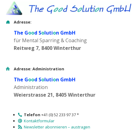
Adresse:
The G
oo
d S
o
luti
o
n GmbH
für Mental Sparring & Coaching
Reitweg 7, 8400 Winterthur
Adresse: Administration
The G
oo
d S
o
luti
o
n GmbH
Administration
Weierstrasse 21, 8405 Winterthur
Telefon
+41 (0) 52 233 97 37 *
Kontaktformular
Newsletter abonnieren – austragen