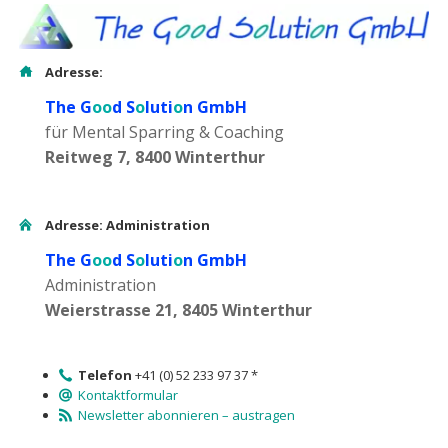
Adresse:
The G
oo
d S
o
luti
o
n GmbH
für Mental Sparring & Coaching
Reitweg 7, 8400 Winterthur
Adresse: Administration
The G
oo
d S
o
luti
o
n GmbH
Administration
Weierstrasse 21, 8405 Winterthur
Telefon
+41 (0) 52 233 97 37 *
Kontaktformular
Newsletter abonnieren – austragen