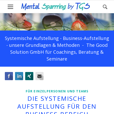
Systemische Aufstellung - Business-Aufstellung
- unsere Grundlagen & Methoden - The Good
Solution GmbH für Coachings, Beratung &
Seminare
Facebook
LinkedIn
Xing
E-mail
FÜR EINZELPERSONEN UND TEAMS
DIE SYSTEMISCHE
AUFSTELLUNG FÜR DEN