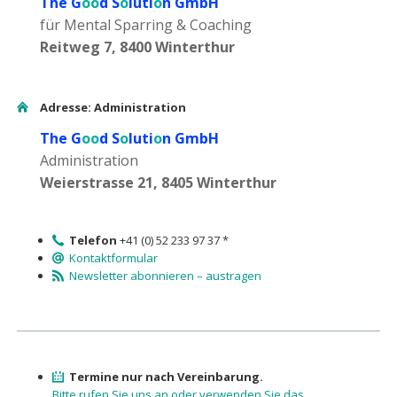
The G
oo
d S
o
luti
o
n GmbH
für Mental Sparring & Coaching
Reitweg 7, 8400 Winterthur
Adresse: Administration
The G
oo
d S
o
luti
o
n GmbH
Administration
Weierstrasse 21, 8405 Winterthur
Telefon
+41 (0) 52 233 97 37 *
Kontaktformular
Newsletter abonnieren – austragen
Termine nur nach Vereinbarung.
Bitte rufen Sie uns an oder verwenden Sie das