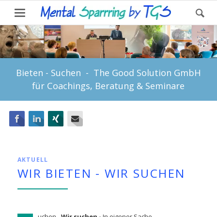
Bieten - Suchen - The Good Solution GmbH
für Coachings, Beratung & Seminare
Facebook
LinkedIn
Xing
E-mail
AKTUELL
WIR BIETEN - WIR SUCHEN
uchen -
Wir suchen -
In eigener Sache.