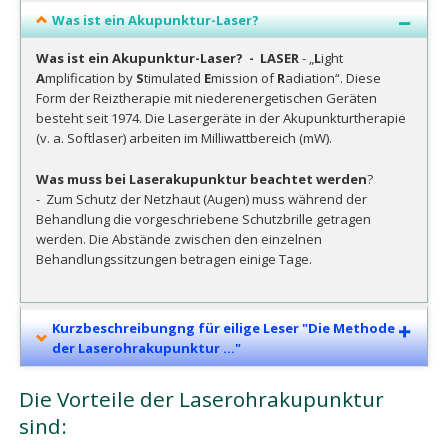
Was ist ein Akupunktur-Laser?
Was ist ein Akupunktur-Laser? -
LASER
- „
L
ight
A
mplification by
S
timulated
E
mission of
R
adiation“. Diese
Form der Reiztherapie mit niederenergetischen Geräten
besteht seit 1974. Die Lasergeräte in der Akupunkturtherapie
(v. a. Softlaser) arbeiten im Milliwattbereich (mW).
Was muss bei Laserakupunktur beachtet werden
?
- Zum Schutz der Netzhaut (Augen) muss während der
Behandlung die vorgeschriebene Schutzbrille getragen
werden. Die Abstände zwischen den einzelnen
Behandlungssitzungen betragen einige Tage.
Kurzbeschreibungng für eilige Leser "Die Methode
der Laserohrakupunktur ..."
Die Vorteile der Laserohrakupunktur
sind: