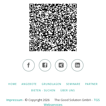
Facebook
Facebook
Xing -
Linkedin
- owi
- owi
Albert
- Albert
zentrum
zentrum
Hiltebrand
Hiltebrand
NAVIGATION
HOME
ANGEBOTE
GRUNDLAGEN
SEMINARE
PARTNER
ÜBERSPRINGEN
winterthur
netzwerk
BIETEN - SUCHEN
ÜBER UNS
Impressum
- © Copyright 2026 The Good Solution GmbH -
TGS
Webservices