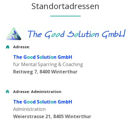
Standortadressen
Adresse:
The G
oo
d S
o
luti
o
n GmbH
für Mental Sparring & Coaching
Reitweg 7, 8400 Winterthur
Adresse: Administration
The G
oo
d S
o
luti
o
n GmbH
Administration
Weierstrasse 21, 8405 Winterthur