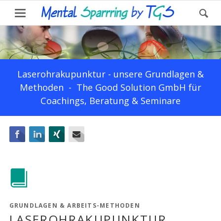
Laserohrakupunktur - unsere Grundlagen &
Methoden - The Good Solution GmbH für
Coachings, Beratung & Seminare
Facebook
LinkedIn
Xing
E-mail
GRUNDLAGEN & ARBEITS-METHODEN
LASEROHRAKUPUNKTUR