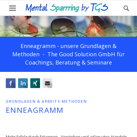
Enneagramm - unsere Grundlagen &
Methoden - The Good Solution GmbH für
Coachings, Beratung & Seminare
Facebook
LinkedIn
Xing
E-mail
GRUNDLAGEN & ARBEITS-METHODEN
ENNEAGRAMM
Mehr Erfolg durch Erkennen - Verstehen und adäquates Handeln