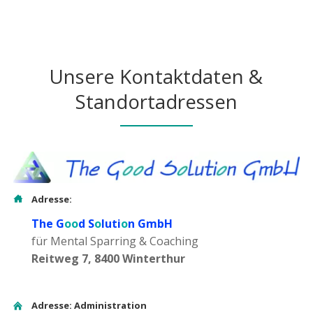
Unsere Kontaktdaten &
Standortadressen
Adresse:
The G
oo
d S
o
luti
o
n GmbH
für Mental Sparring & Coaching
Reitweg 7, 8400 Winterthur
Adresse: Administration